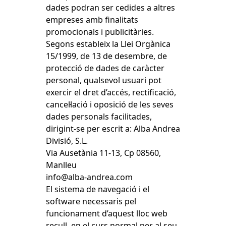
dades podran ser cedides a altres
empreses amb finalitats
promocionals i publicitàries.
Segons estableix la Llei Orgànica
15/1999, de 13 de desembre, de
protecció de dades de caràcter
personal, qualsevol usuari pot
exercir el dret d’accés, rectificació,
cancel·lació i oposició de les seves
dades personals facilitades,
dirigint-se per escrit a: Alba Andrea
Divisió, S.L.
Via Ausetània 11-13, Cp 08560,
Manlleu
info@alba-andrea.com
El sistema de navegació i el
software necessaris pel
funcionament d’aquest lloc web
recull, en el curs normal per al seu