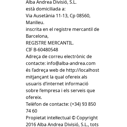
Alba Andrea Divisió, S.L.
està domiciliada a:
Via Ausetània 11-13, Cp 08560,
Manlleu.
inscrita en el registre mercantil de
Barcelona,
REGISTRE MERCANTIL.
CIF B-60480548
Adreça de correu electrònic de
contacte:
info@alba-andrea.com
és l’adreça web de http://localhost
mitjançant la qual ofereix als
usuaris d’internet informació
sobre l’empresa i els serveis que
ofereix.
Telèfon de contacte: (+34) 93 850
74 60
Propietat intel·lectual © Copyright
2016 Alba Andrea Divisió, S.L., tots